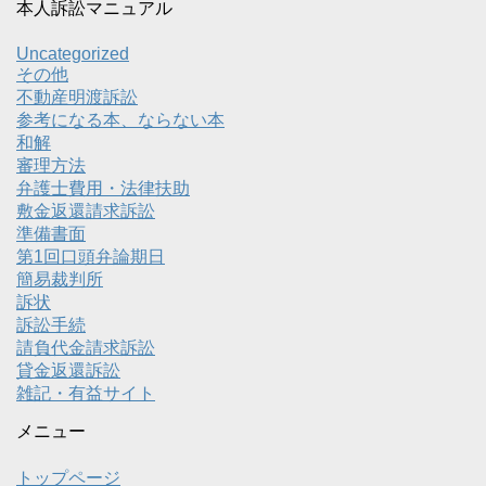
本人訴訟マニュアル
Uncategorized
その他
不動産明渡訴訟
参考になる本、ならない本
和解
審理方法
弁護士費用・法律扶助
敷金返還請求訴訟
準備書面
第1回口頭弁論期日
簡易裁判所
訴状
訴訟手続
請負代金請求訴訟
貸金返還訴訟
雑記・有益サイト
メニュー
トップページ