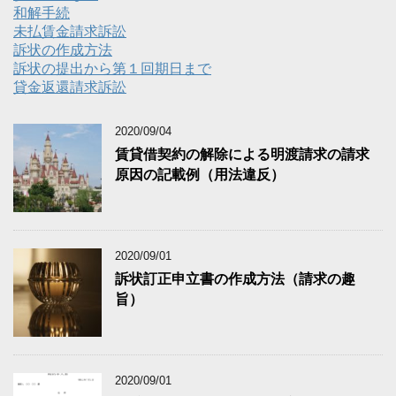
和解手続
未払賃金請求訴訟
訴状の作成方法
訴状の提出から第１回期日まで
貸金返還請求訴訟
2020/09/04
賃貸借契約の解除による明渡請求の請求
原因の記載例（用法違反）
2020/09/01
訴状訂正申立書の作成方法（請求の趣
旨）
2020/09/01