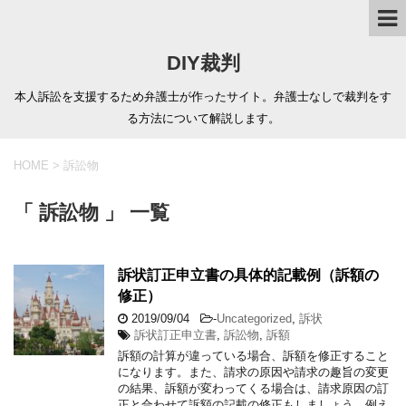
DIY裁判
本人訴訟を支援するため弁護士が作ったサイト。弁護士なしで裁判をす
る方法について解説します。
HOME
>
訴訟物
「 訴訟物 」 一覧
訴状訂正申立書の具体的記載例（訴額の
修正）
2019/09/04
-
Uncategorized
,
訴状
訴状訂正申立書
,
訴訟物
,
訴額
訴額の計算が違っている場合、訴額を修正すること
になります。また、請求の原因や請求の趣旨の変更
の結果、訴額が変わってくる場合は、請求原因の訂
正と合わせて訴額の記載の修正もしましょう。例え