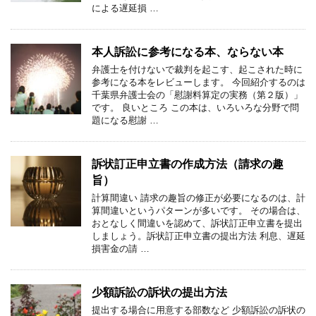
による遅延損 …
本人訴訟に参考になる本、ならない本
弁護士を付けないで裁判を起こす、起こされた時に
参考になる本をレビューします。 今回紹介するのは
千葉県弁護士会の「慰謝料算定の実務（第２版）」
です。 良いところ この本は、いろいろな分野で問
題になる慰謝 …
訴状訂正申立書の作成方法（請求の趣
旨）
計算間違い 請求の趣旨の修正が必要になるのは、計
算間違いというパターンが多いです。 その場合は、
おとなしく間違いを認めて、訴状訂正申立書を提出
しましょう。訴状訂正申立書の提出方法 利息、遅延
損害金の請 …
少額訴訟の訴状の提出方法
提出する場合に用意する部数など 少額訴訟の訴状の