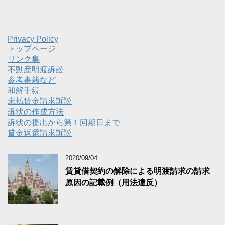
Privacy Policy
トップページ
リンク集
不動産明渡訴訟
参考書籍など
和解手続
未払賃金請求訴訟
訴状の作成方法
訴状の提出から第１回期日まで
貸金返還請求訴訟
2020/09/04
賃貸借契約の解除による明渡請求の請求
原因の記載例（用法違反）