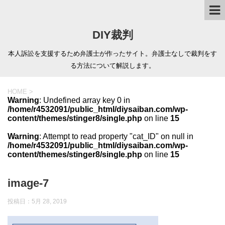
DIY裁判
本人訴訟を支援するため弁護士が作ったサイト。弁護士なしで裁判をす
る方法について解説します。
HOME
>
Warning
: Undefined array key 0 in
/home/r4532091/public_html/diysaiban.com/wp-
content/themes/stinger8/single.php
on line
15
Warning
: Attempt to read property "cat_ID" on null in
/home/r4532091/public_html/diysaiban.com/wp-
content/themes/stinger8/single.php
on line
15
image-7
投稿日：
5月 28, 2019