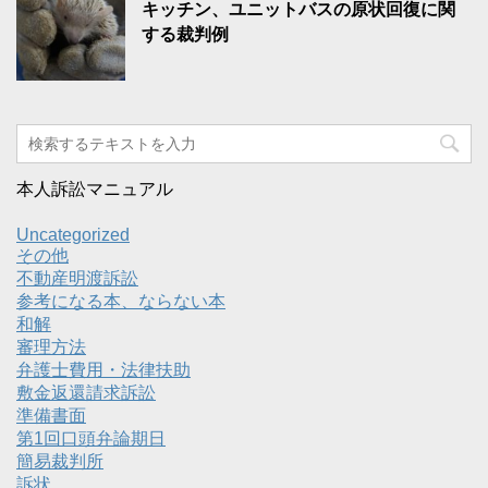
キッチン、ユニットバスの原状回復に関
する裁判例
本人訴訟マニュアル
Uncategorized
その他
不動産明渡訴訟
参考になる本、ならない本
和解
審理方法
弁護士費用・法律扶助
敷金返還請求訴訟
準備書面
第1回口頭弁論期日
簡易裁判所
訴状