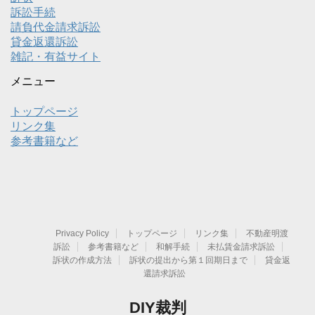
訴訟手続
請負代金請求訴訟
貸金返還訴訟
雑記・有益サイト
メニュー
トップページ
リンク集
参考書籍など
Privacy Policy
トップページ
リンク集
不動産明渡
訴訟
参考書籍など
和解手続
未払賃金請求訴訟
訴状の作成方法
訴状の提出から第１回期日まで
貸金返
還請求訴訟
DIY裁判