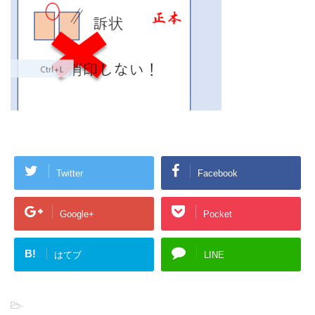
Twitter
Facebook
Google+
Pocket
B!
はてブ
LINE
-