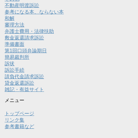
不動産明渡訴訟
参考になる本、ならない本
和解
審理方法
弁護士費用・法律扶助
敷金返還請求訴訟
準備書面
第1回口頭弁論期日
簡易裁判所
訴状
訴訟手続
請負代金請求訴訟
貸金返還訴訟
雑記・有益サイト
メニュー
トップページ
リンク集
参考書籍など