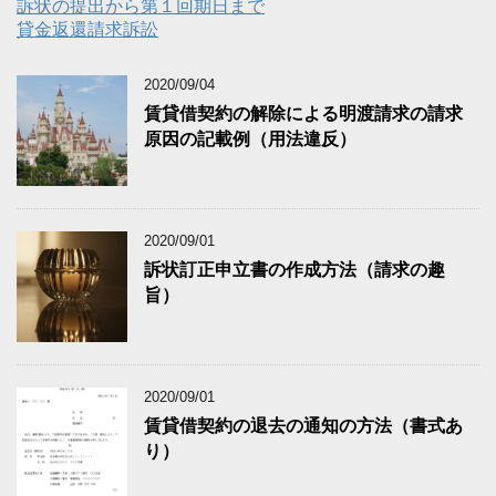
訴状の提出から第１回期日まで
貸金返還請求訴訟
2020/09/04
賃貸借契約の解除による明渡請求の請求
原因の記載例（用法違反）
2020/09/01
訴状訂正申立書の作成方法（請求の趣
旨）
2020/09/01
賃貸借契約の退去の通知の方法（書式あ
り）