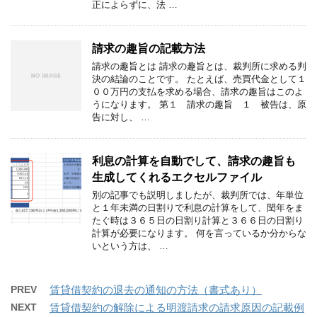
正によらずに、法 …
請求の趣旨の記載方法
請求の趣旨とは 請求の趣旨とは、裁判所に求める判
決の結論のことです。 たとえば、売買代金として１
００万円の支払を求める場合、請求の趣旨はこのよ
うになります。 第１ 請求の趣旨 １ 被告は、原
告に対し、 …
利息の計算を自動でして、請求の趣旨も
生成してくれるエクセルファイル
別の記事でも説明しましたが、裁判所では、年単位
と１年未満の日割りで利息の計算をして、閏年をま
たぐ時は３６５日の日割り計算と３６６日の日割り
計算が必要になります。 何を言っているか分からな
いという方は、 …
PREV
賃貸借契約の退去の通知の方法（書式あり）
NEXT
賃貸借契約の解除による明渡請求の請求原因の記載例