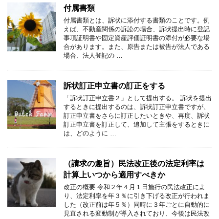
付属書類
付属書類とは、訴状に添付する書類のことです。例
えば、不動産関係の訴訟の場合、訴状提出時に登記
事項証明書や固定資産評価証明書の添付が必要な場
合があります。また、原告または被告が法人である
場合、法人登記の …
訴状訂正申立書の訂正をする
「訴状訂正申立書２」として提出する。 訴状を提出
するときに提出するのは、訴状訂正申立書ですが、
訂正申立書をさらに訂正したいときや、再度、訴状
訂正申立書を訂正して、追加して主張をするときに
は、どのように …
（請求の趣旨）民法改正後の法定利率は
計算上いつから適用すべきか
改正の概要 令和２年４月１日施行の民法改正によ
り、法定利率を年３％に引き下げる改正が行われま
した（改正前は年５％）同時に３年ごとに自動的に
見直される変動制が導入されており、今後は民法改