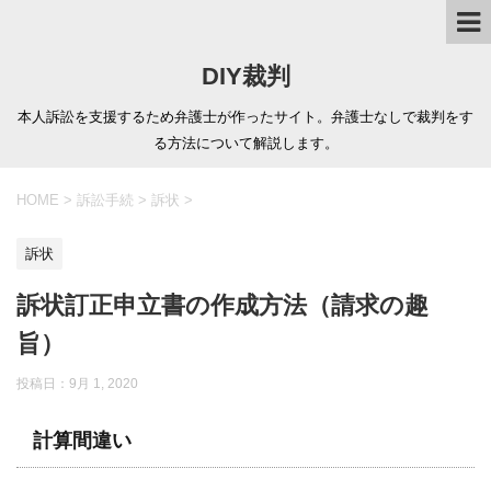
DIY裁判
本人訴訟を支援するため弁護士が作ったサイト。弁護士なしで裁判をす
る方法について解説します。
HOME
>
訴訟手続
>
訴状
>
訴状
訴状訂正申立書の作成方法（請求の趣
旨）
投稿日：
9月 1, 2020
計算間違い