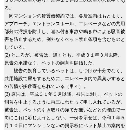
３０戸の居室があり、常時２０戸以上の居室が入居中であ
る。
同マンションの賃貸借契約では、各居室内はもとより、
アプローチ、エントランスホール、エレベータなどの共用
部分の汚損を防止し、噛み付き事故や鳴き声による騒音被
害を防止するため、例外なくペット禁止条項を含むものと
している。
(2) ところが、被告は、遅くとも、平成３１年３月以降、
原告の承諾なく、ペットの飼育を開始した。
被告の飼育しているペットは、しつけが十分でなく、
共用施設で尿をするために、エレベータ内で異臭がすると
の苦情が多数寄せられている（甲４）。
(3) 原告は、平成３１年３月以降、被告に対し、ペットの
飼育を中止するように再三にわたって申し入れているが、
被告は、ペットの引き取りの宛てが無いなどとの理由で一
向にこれに応じようとしない。一例を示せば、令和１年５
月１０日にマンションないの掲示板にペット禁止の案内を