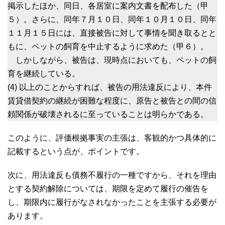
掲示したほか、同日、各居室に案内文書を配布した（甲
５）。さらに、同年７月１０日、同年１０月１０日、同年
１１月１５日には、直接被告に対して事情を聞き取るとと
もに、ペットの飼育を中止するように求めた（甲６）。
しかしながら、被告は、現時点においても、ペットの飼
育を継続している。
(4) 以上のことからすれば、被告の用法違反により、本件
賃貸借契約の継続が困難な程度に、原告と被告との間の信
頼関係が破壊されるに至っていることは明らかである。
このように、評価根拠事実の主張は、客観的かつ具体的に
記載するという点が、ポイントです。
次に、用法違反も債務不履行の一種ですから、それを理由
とする契約解除については、期限を定めて履行の催告を
し、期限内に履行がなされなかったことを主張する必要が
あります。