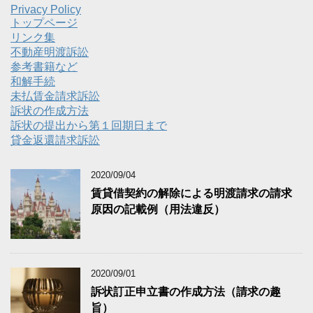
Privacy Policy
トップページ
リンク集
不動産明渡訴訟
参考書籍など
和解手続
未払賃金請求訴訟
訴状の作成方法
訴状の提出から第１回期日まで
貸金返還請求訴訟
2020/09/04
賃貸借契約の解除による明渡請求の請求
原因の記載例（用法違反）
2020/09/01
訴状訂正申立書の作成方法（請求の趣
旨）