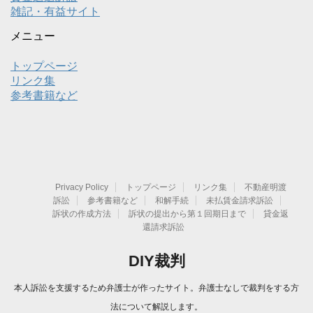
雑記・有益サイト
メニュー
トップページ
リンク集
参考書籍など
Privacy Policy
トップページ
リンク集
不動産明渡
訴訟
参考書籍など
和解手続
未払賃金請求訴訟
訴状の作成方法
訴状の提出から第１回期日まで
貸金返
還請求訴訟
DIY裁判
本人訴訟を支援するため弁護士が作ったサイト。弁護士なしで裁判をする方
法について解説します。