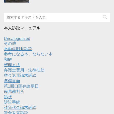
本人訴訟マニュアル
Uncategorized
その他
不動産明渡訴訟
参考になる本、ならない本
和解
審理方法
弁護士費用・法律扶助
敷金返還請求訴訟
準備書面
第1回口頭弁論期日
簡易裁判所
訴状
訴訟手続
請負代金請求訴訟
貸金返還訴訟