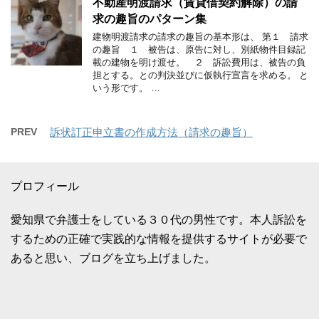
不動産明渡請求（賃貸借契約解除）の請
求の趣旨のパターン集
建物明渡請求の請求の趣旨の基本形は、 第１ 請求
の趣旨 １ 被告は、原告に対し、別紙物件目録記
載の建物を明け渡せ。 ２ 訴訟費用は、被告の負
担とする。との判決並びに仮執行宣言を求める。 と
いう形です。 …
PREV
訴状訂正申立書の作成方法（請求の趣旨）
プロフィール
愛知県で弁護士をしている３０代の男性です。本人訴訟を
するための正確で実践的な情報を提供するサイトが必要で
あると思い、ブログを立ち上げました。