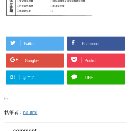
Twitter
Facebook
Google+
Pocket
B!
はてブ
LINE
-
執筆者：
neutral
comment