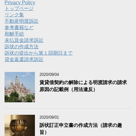
Privacy Policy
トップページ
リンク集
不動産明渡訴訟
参考書籍など
和解手続
未払賃金請求訴訟
訴状の作成方法
訴状の提出から第１回期日まで
貸金返還請求訴訟
2020/09/04
賃貸借契約の解除による明渡請求の請求
原因の記載例（用法違反）
2020/09/01
訴状訂正申立書の作成方法（請求の趣
旨）