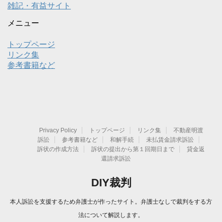
雑記・有益サイト
メニュー
トップページ
リンク集
参考書籍など
Privacy Policy
トップページ
リンク集
不動産明渡
訴訟
参考書籍など
和解手続
未払賃金請求訴訟
訴状の作成方法
訴状の提出から第１回期日まで
貸金返
還請求訴訟
DIY裁判
本人訴訟を支援するため弁護士が作ったサイト。弁護士なしで裁判をする方
法について解説します。