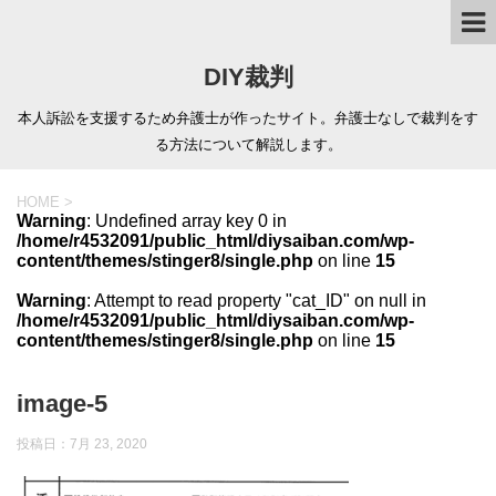
DIY裁判
本人訴訟を支援するため弁護士が作ったサイト。弁護士なしで裁判をす
る方法について解説します。
HOME
>
Warning
: Undefined array key 0 in
/home/r4532091/public_html/diysaiban.com/wp-
content/themes/stinger8/single.php
on line
15
Warning
: Attempt to read property "cat_ID" on null in
/home/r4532091/public_html/diysaiban.com/wp-
content/themes/stinger8/single.php
on line
15
image-5
投稿日：
7月 23, 2020