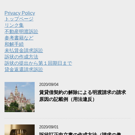
Privacy Policy
トップページ
リンク集
不動産明渡訴訟
参考書籍など
和解手続
未払賃金請求訴訟
訴状の作成方法
訴状の提出から第１回期日まで
貸金返還請求訴訟
2020/09/04
賃貸借契約の解除による明渡請求の請求
原因の記載例（用法違反）
2020/09/01
訴状訂正申立書の作成方法（請求の趣