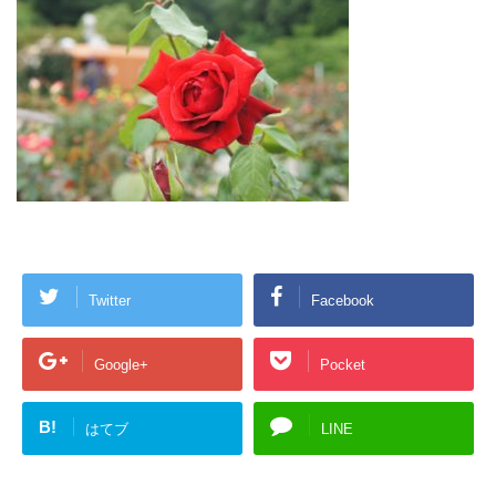
Twitter
Facebook
Google+
Pocket
B!
はてブ
LINE