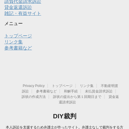
請負代金請求訴訟
貸金返還訴訟
雑記・有益サイト
メニュー
トップページ
リンク集
参考書籍など
Privacy Policy
トップページ
リンク集
不動産明渡
訴訟
参考書籍など
和解手続
未払賃金請求訴訟
訴状の作成方法
訴状の提出から第１回期日まで
貸金返
還請求訴訟
DIY裁判
本人訴訟を支援するため弁護士が作ったサイト。弁護士なしで裁判をする方