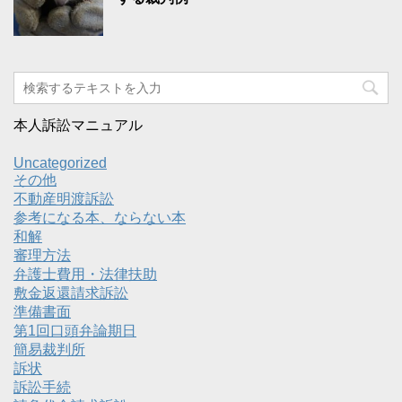
本人訴訟マニュアル
Uncategorized
その他
不動産明渡訴訟
参考になる本、ならない本
和解
審理方法
弁護士費用・法律扶助
敷金返還請求訴訟
準備書面
第1回口頭弁論期日
簡易裁判所
訴状
訴訟手続