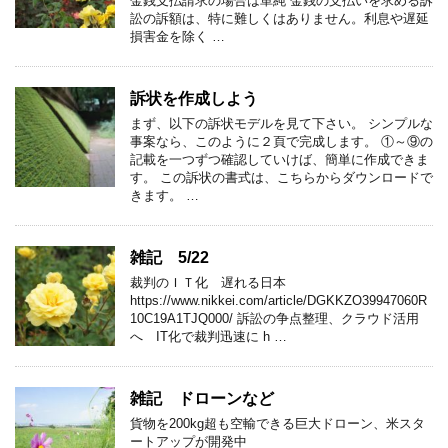
金銭支払請求の場合は単純 金銭の支払いを求める訴
訟の訴額は、特に難しくはありません。利息や遅延
損害金を除く …
訴状を作成しよう
まず、以下の訴状モデルを見て下さい。 シンプルな
事案なら、このように２頁で完成します。 ①～⑨の
記載を一つずつ確認していけば、簡単に作成できま
す。 この訴状の書式は、こちらからダウンロードで
きます。 …
雑記 5/22
裁判のＩＴ化 遅れる日本
https://www.nikkei.com/article/DGKKZO39947060R
10C19A1TJQ000/ 訴訟の争点整理、クラウド活用
へ IT化で裁判迅速に h …
雑記 ドローンなど
貨物を200kg超も空輸できる巨大ドローン、米スタ
ートアップが開発中