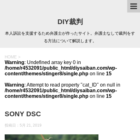
DIY裁判
本人訴訟を支援するため弁護士が作ったサイト。弁護士なしで裁判をす
る方法について解説します。
HOME
>
Warning
: Undefined array key 0 in
/home/r4532091/public_html/diysaiban.com/wp-
content/themes/stinger8/single.php
on line
15
Warning
: Attempt to read property "cat_ID" on null in
/home/r4532091/public_html/diysaiban.com/wp-
content/themes/stinger8/single.php
on line
15
SONY DSC
投稿日：
5月 21, 2019