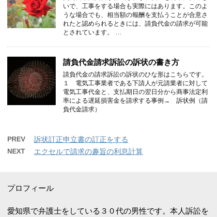
いで、工事をする場合も実際にはあります。このよ
うな場合でも、相当額の報酬を支払うことが合意さ
れたと認められるときには、請負代金の請求が可能
とされています。 …
請負代金請求訴訟の訴状の書き方
請負代金の請求訴訟の訴状のひな形はこちらです。
１ 電気工事業者である下請人が元請業者に対して
電気工事代金と、支払期日の翌日分から商事法定利
率による遅延損害金を請求する事例→ 訴状例（請
負代金請求）
PREV
訴状訂正申立書の訂正をする
NEXT
エクセルで請求の趣旨の利息計算
プロフィール
愛知県で弁護士をしている３０代の男性です。本人訴訟を