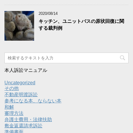
2020/08/14
キッチン、ユニットバスの原状回復に関
する裁判例
本人訴訟マニュアル
Uncategorized
その他
不動産明渡訴訟
参考になる本、ならない本
和解
審理方法
弁護士費用・法律扶助
敷金返還請求訴訟
準備書面