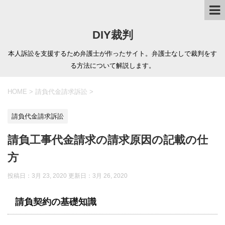
DIY裁判
本人訴訟を支援するため弁護士が作ったサイト。弁護士なしで裁判をす
る方法について解説します。
HOME
>
請負代金請求訴訟
>
請負代金請求訴訟
請負工事代金請求の請求原因の記載の仕
方
投稿日：3月 23, 2020 更新日：
3月 26, 2020
請負契約の基礎知識