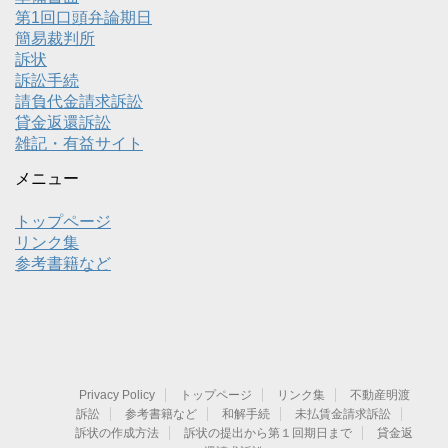
第1回口頭弁論期日
簡易裁判所
訴状
訴訟手続
請負代金請求訴訟
貸金返還訴訟
雑記・有益サイト
メニュー
トップページ
リンク集
参考書籍など
Privacy Policy
トップページ
リンク集
不動産明渡
訴訟
参考書籍など
和解手続
未払賃金請求訴訟
訴状の作成方法
訴状の提出から第１回期日まで
貸金返